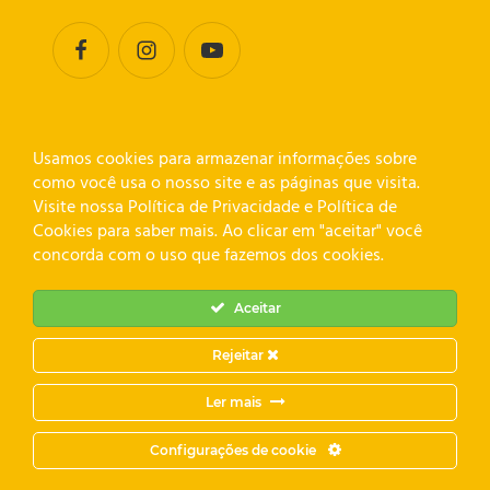
L. MARQUEZZO CONSTRUCOES E EMPREENDIMENTOS
Usamos cookies para armazenar informações sobre
LTDA. CNPJ: 02.535.568/0001-32
como você usa o nosso site e as páginas que visita.
Visite nossa Política de Privacidade e Política de
Cookies para saber mais. Ao clicar em "aceitar" você
concorda com o uso que fazemos dos cookies.
Aceitar
Rejeitar
Ler mais
Configurações de cookie