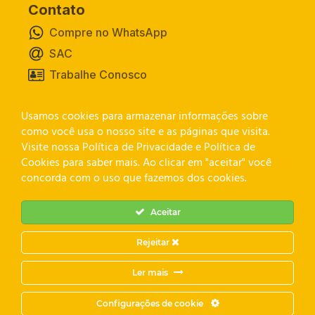
Contato
Compre no WhatsApp
SAC
Trabalhe Conosco
Usamos cookies para armazenar informações sobre
Canal de Privacidade
como você usa o nosso site e as páginas que visita.
Visite nossa Política de Privacidade e Política de
Cookies para saber mais. Ao clicar em "aceitar" você
concorda com o uso que fazemos dos cookies.
Aceitar
Rejeitar
Ler mais
L. MARQUEZZO CONSTRUCOES E EMPREENDIMENTOS
LTDA. CNPJ: 02.535.568/0001-32
Configurações de cookie