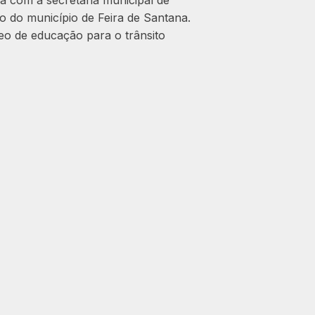
a com a secretária municipal de
to do município de Feira de Santana.
eo de educação para o trânsito