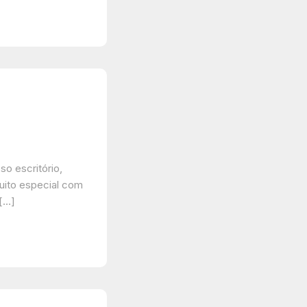
o escritório,
uito especial com
 […]