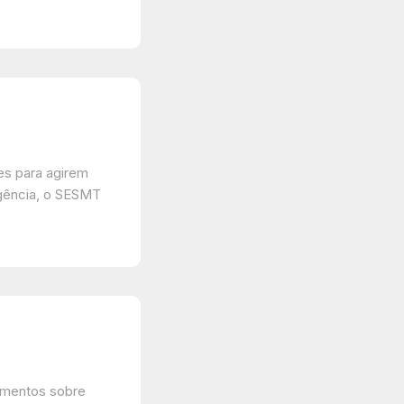
s
es para agirem
gência, o SESMT
namentos sobre