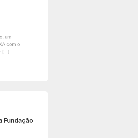
zo, um
IXA com o
: […]
a Fundação