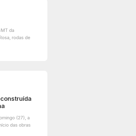
ESMT da
Rosa, rodas de
 construída
na
domingo (27), a
nício das obras