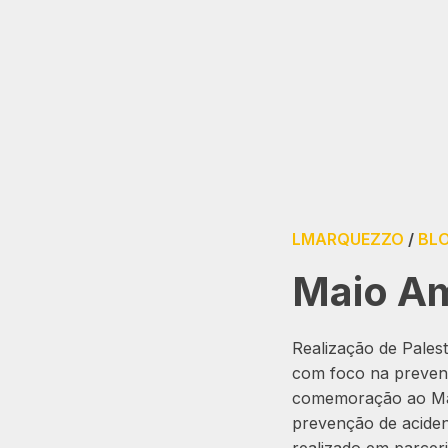
LMARQUEZZO
/
BL
Maio A
Realização de Pales
com foco na prevenç
comemoração ao Mai
prevenção de acident