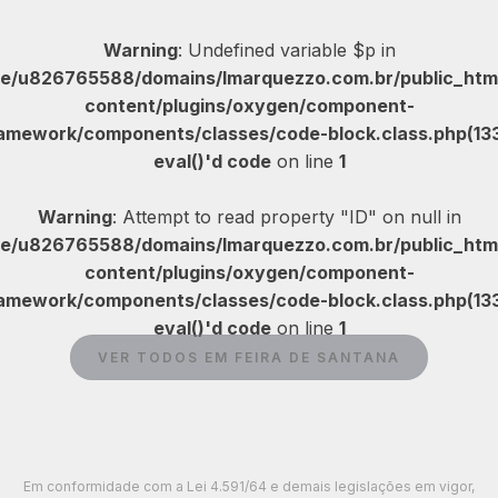
Warning
: Undefined variable $p in
e/u826765588/domains/lmarquezzo.com.br/public_htm
content/plugins/oxygen/component-
amework/components/classes/code-block.class.php(133
eval()'d code
on line
1
Warning
: Attempt to read property "ID" on null in
e/u826765588/domains/lmarquezzo.com.br/public_htm
content/plugins/oxygen/component-
amework/components/classes/code-block.class.php(133
eval()'d code
on line
1
VER TODOS EM FEIRA DE SANTANA
Em conformidade com a Lei 4.591/64 e demais legislações em vigor,