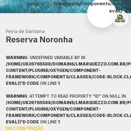
variable
framework/components/classes/c
$p in
eval()'d 
Feira de Santana
Reserva Noronha
WARNING
: UNDEFINED VARIABLE $P IN
/HOME/U826765588/DOMAINS/LMARQUEZZO.COM.BR/P
CONTENT/PLUGINS/OXYGEN/COMPONENT-
FRAMEWORK/COMPONENTS/CLASSES/CODE-BLOCK.CLAS
EVAL()'D CODE
ON LINE
1
WARNING
: ATTEMPT TO READ PROPERTY "ID" ON NULL IN
/HOME/U826765588/DOMAINS/LMARQUEZZO.COM.BR/P
CONTENT/PLUGINS/OXYGEN/COMPONENT-
FRAMEWORK/COMPONENTS/CLASSES/CODE-BLOCK.CLAS
EVAL()'D CODE
ON LINE
1
EM CONSTRUÇÃO