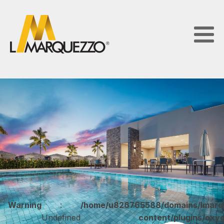
Warning
:
/home/u826765588/domains/lmarqu
Undefined
content/plugins/oxy