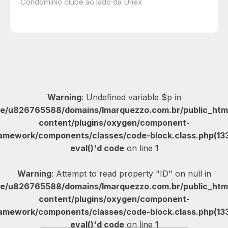
Condomínio clube ao lado da Unex
Warning
: Undefined variable $p in
e/u826765588/domains/lmarquezzo.com.br/public_htm
content/plugins/oxygen/component-
amework/components/classes/code-block.class.php(133
eval()'d code
on line
1
Warning
: Attempt to read property "ID" on null in
e/u826765588/domains/lmarquezzo.com.br/public_htm
content/plugins/oxygen/component-
amework/components/classes/code-block.class.php(133
eval()'d code
on line
1