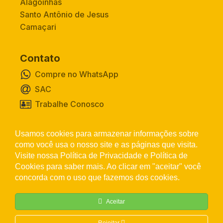
Alagoinhas
Santo Antônio de Jesus
Camaçari
Contato
Compre no WhatsApp
SAC
Trabalhe Conosco
Usamos cookies para armazenar informações sobre
Canal de Privacidade
como você usa o nosso site e as páginas que visita.
Visite nossa Política de Privacidade e Política de
Cookies para saber mais. Ao clicar em "aceitar" você
concorda com o uso que fazemos dos cookies.
Aceitar
L. MARQUEZZO CONSTRUCOES E EMPREENDIMENTOS
LTDA. CNPJ: 02.535.568/0001-32