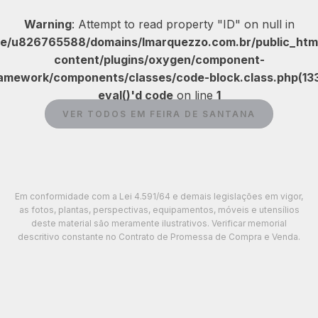
Warning
: Attempt to read property "ID" on null in
e/u826765588/domains/lmarquezzo.com.br/public_htm
content/plugins/oxygen/component-
amework/components/classes/code-block.class.php(133
eval()'d code
on line
1
VER TODOS EM FEIRA DE SANTANA
Em conformidade com a Lei 4.591/64 e demais legislações em vigor,
as fotos, plantas, perspectivas, equipamentos, móveis e utensílios
deste material são meramente ilustrativos. Verificar memorial
descritivo constante no Contrato de Promessa de Compra e Venda.